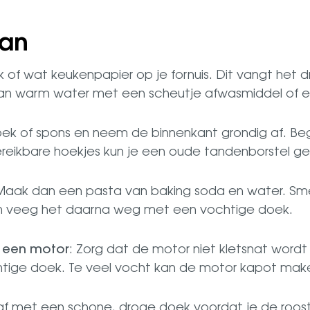
aan
f wat keukenpapier op je fornuis. Dit vangt het d
an warm water met een scheutje afwasmiddel of e
ek of spons en neem de binnenkant grondig af. Be
ereikbare hoekjes kun je een oude tandenborstel ge
? Maak dan een pasta van baking soda en water. Sme
en veeg het daarna weg met een vochtige doek.
t een motor
: Zorg dat de motor niet kletsnat word
tige doek. Te veel vocht kan de motor kapot maken, 
af met een schone, droge doek voordat je de roost