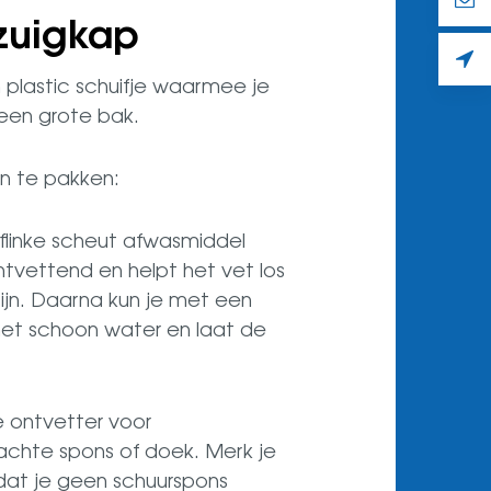
zuigkap
en plastic schuifje waarmee je
 een grote bak.
an te pakken:
flinke scheut afwasmiddel
ntvettend en helpt het vet los
zijn. Daarna kun je met een
met schoon water en laat de
e ontvetter voor
zachte spons of doek. Merk je
 dat je geen schuurspons