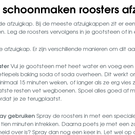
: schoonmaken roosters af
uit de afzuigkap. Bij de meeste afzuigkappen zit er e
en. Leg de roosters vervolgens in je gootsteen of in
afzuigkap. Er zijn verschillende manieren om dit a
ater
Vul je gootsteen met heet water en voeg een 
etlepels baking soda of soda overheen. Dit werkt o
nimaal 15 minuten weken, of langer als ze erg vies 
aatste resten vet wegboenen. Spoel alles goed af 
dat je ze terugplaatst.
ay gebruiken
Spray de roosters in met een special
ot tien minuten intrekken. Daarna poets je met een 
eid over is? Spray dan nog een keer in. Let wel op