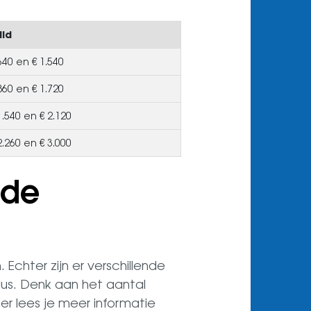
ild
640 en € 1.540
860 en € 1.720
1.540 en € 2.120
2.260 en € 3.000
 de
chter zijn er verschillende
klus. Denk aan het aantal
r lees je meer informatie