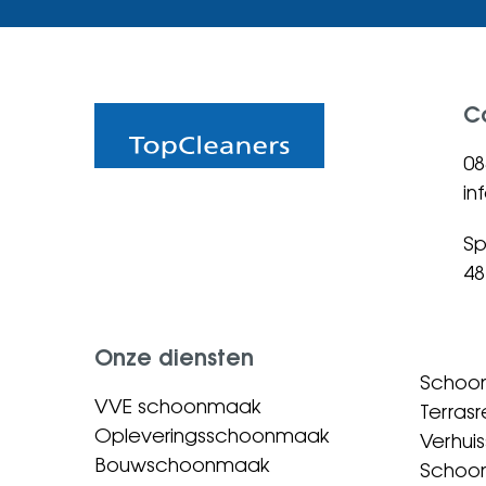
C
08
in
Sp
48
Onze diensten
Schoo
VVE schoonmaak
Terrasr
Opleveringsschoonmaak
Verhu
Bouwschoonmaak
Schoo