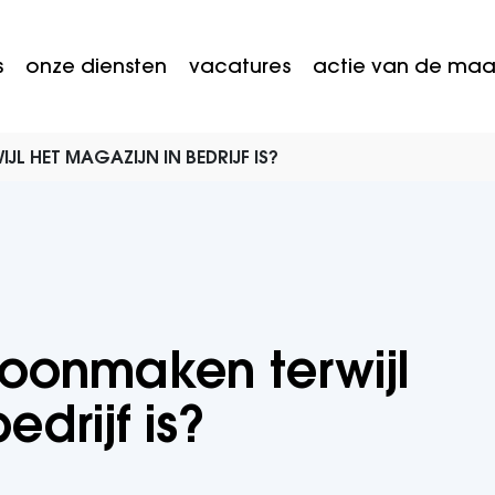
s
onze diensten
vacatures
actie van de ma
L HET MAGAZIJN IN BEDRIJF IS?
hoonmaken terwijl
edrijf is?