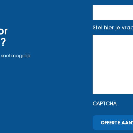
or
Stel hier je vr
n?
 snel mogelijk
CAPTCHA
OFFERTE AA