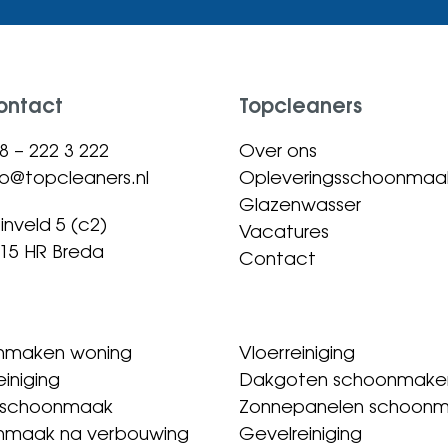
ontact
Topcleaners
8 – 222 3 222
Over ons
fo@topcleaners.nl
Opleveringsschoonmaa
Glazenwasser
inveld 5 (c2)
Vacatures
15 HR Breda
Contact
nmaken woning
Vloerreiniging
einiging
Dakgoten schoonmake
isschoonmaak
Zonnepanelen schoon
nmaak na verbouwing
Gevelreiniging