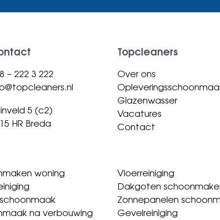
ontact
Topcleaners
8 – 222 3 222
Over ons
fo@topcleaners.nl
Opleveringsschoonmaa
Glazenwasser
inveld 5 (c2)
Vacatures
15 HR Breda
Contact
nmaken woning
Vloerreiniging
einiging
Dakgoten schoonmake
isschoonmaak
Zonnepanelen schoon
nmaak na verbouwing
Gevelreiniging