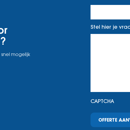
or
Stel hier je vr
n?
 snel mogelijk
CAPTCHA
OFFERTE AA