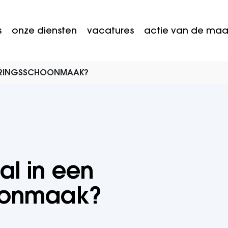
s
onze diensten
vacatures
actie van de ma
EVERINGSSCHOONMAAK?
al in een
oonmaak?