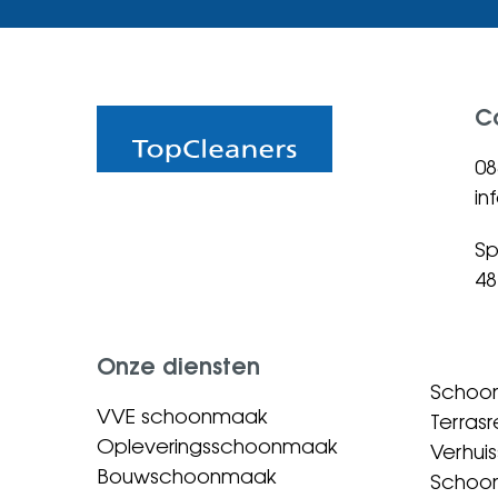
C
08
in
Sp
48
Onze diensten
Schoo
VVE schoonmaak
Terrasr
Opleveringsschoonmaak
Verhu
Bouwschoonmaak
Schoo