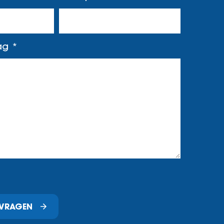
aag
NVRAGEN