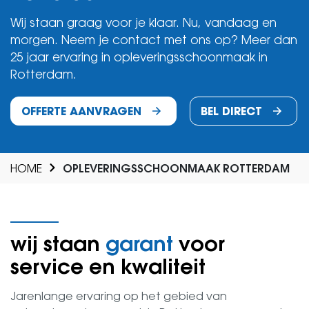
Wij staan graag voor je klaar. Nu, vandaag en
morgen. Neem je contact met ons op? Meer dan
25 jaar ervaring in opleveringsschoonmaak in
Rotterdam.
OFFERTE AANVRAGEN
BEL DIRECT
HOME
OPLEVERINGSSCHOONMAAK ROTTERDAM
wij staan
garant
voor
service en kwaliteit
Jarenlange ervaring op het gebied van