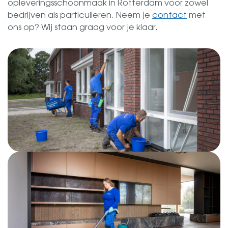
opleveringsschoonmaak in Rotterdam voor zowel
bedrijven als particulieren. Neem je
contact
met
ons op? Wij staan graag voor je klaar.